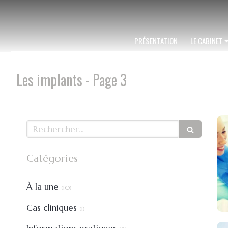
PRÉSENTATION
LE CABINET
Les implants - Page 3
Rechercher
Catégories
Articles Count
À la une
(10)
Articles Count
Cas cliniques
(1)
Articles Count