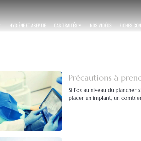
HYGIÈNE ET ASEPTIE
CAS TRAITÉS
NOS VIDÉOS
FICHES CON
Précautions à pren
Si l’os au niveau du plancher 
placer un implant, un comblem