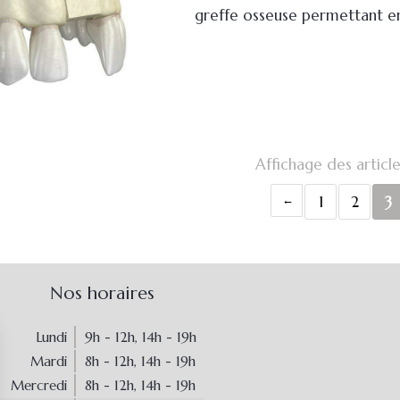
greffe osseuse permettant ens
Affichage des article
1
2
3
Nos horaires
Lundi
9h - 12h
,
14h - 19h
Mardi
8h - 12h
,
14h - 19h
Mercredi
8h - 12h
,
14h - 19h