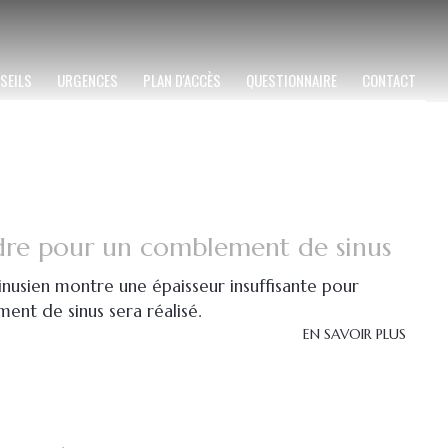
SEILS
URGENCES
PLAN D'ACCÈS
QUESTIONNAIRE
CONTACT
dre pour un comblement de sinus
sinusien montre une épaisseur insuffisante pour
ent de sinus sera réalisé.
EN SAVOIR PLUS