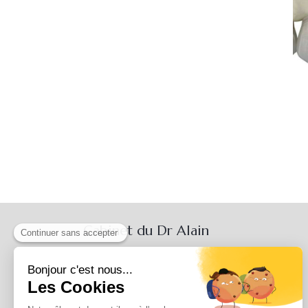
Cabinet du Dr Alain
GRACIA à Bordeaux
317 Boulevard du Président
Wilson