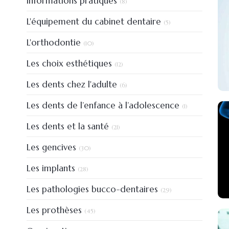
Informations pratiques
(8)
Articles Count
L'équipement du cabinet dentaire
(5)
Articles Count
L'orthodontie
(10)
Articles Count
Les choix esthétiques
(12)
Articles Count
Les dents chez l'adulte
(6)
Articles Count
Les dents de l’enfance à l’adolescence
(1)
Articles Count
Les dents et la santé
(21)
Articles Count
Les gencives
(30)
Articles Count
Les implants
(28)
Articles Count
Les pathologies bucco-dentaires
(29)
Articles Count
Les prothèses
(45)
Articles Count