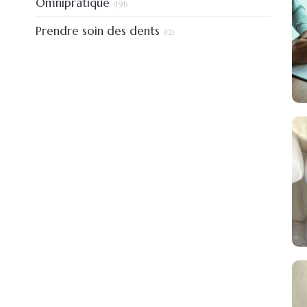
Omnipratique
(191)
Articles Count
Prendre soin des dents
(12)