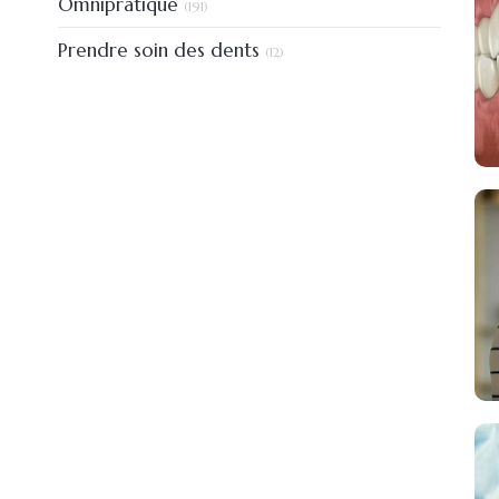
Omnipratique
(191)
Articles Count
Prendre soin des dents
(12)