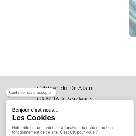
Cabinet du Dr Alain
GRACIA à Bordeaux
317 Boulevard du Président
Wilson
33200
Bordeaux
Afficher le téléphone