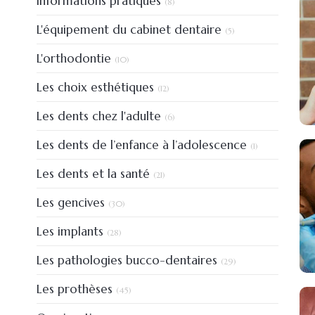
Informations pratiques
(8)
Articles Count
L'équipement du cabinet dentaire
(5)
Articles Count
L'orthodontie
(10)
Articles Count
Les choix esthétiques
(12)
Articles Count
Les dents chez l'adulte
(6)
Articles Count
Les dents de l’enfance à l’adolescence
(1)
Articles Count
Les dents et la santé
(21)
Articles Count
Les gencives
(30)
Articles Count
Les implants
(28)
Articles Count
Les pathologies bucco-dentaires
(29)
Articles Count
Les prothèses
(45)
Articles Count