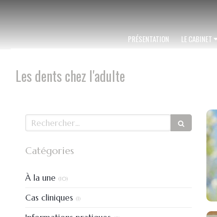
PRÉSENTATION
LE CABINET
Les dents chez l'adulte
Rechercher
Catégories
Articles Count
À la une
(10)
Articles Count
Cas cliniques
(1)
Articles Count