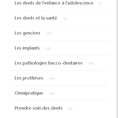
Les dents de l’enfance à l’adolescence
(1)
Articles Count
Les dents et la santé
(21)
Articles Count
Les gencives
(30)
Articles Count
Les implants
(28)
Articles Count
Les pathologies bucco-dentaires
(29)
Articles Count
Les prothèses
(45)
Articles Count
Omnipratique
(191)
Articles Count
Prendre soin des dents
(12)