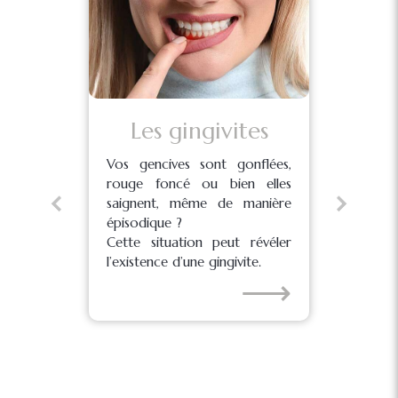
Les gingivites
L
Vos gencives sont gonflées,
rouge foncé ou bien elles
saignent, même de manière
ts,
épisodique ?
La
les
Cette situation peut révéler
pa
nts
l’existence d’une gingivite.
sé
⟶
les
le
co
⟶
den